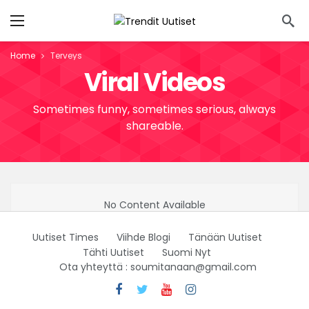
Home
Terveys
Viral Videos
Sometimes funny, sometimes serious, always
shareable.
No Content Available
Uutiset Times
Viihde Blogi
Tänään Uutiset
Tähti Uutiset
Suomi Nyt
Ota yhteyttä : soumitanaan@gmail.com