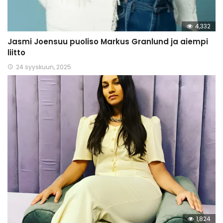
4,332
Jasmi Joensuu puoliso Markus Granlund ja aiempi
liitto
24 syyskuun, 2025
1,824