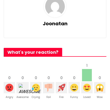
Joonatan
What's your reaction?
1
0
0
0
0
0
0
0
Angry
Awesome
Crying
Fail
Fire
Funny
Loved
Wow