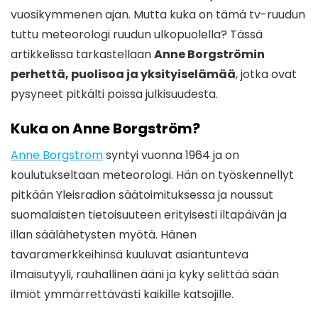
vuosikymmenen ajan. Mutta kuka on tämä tv-ruudun
tuttu meteorologi ruudun ulkopuolella? Tässä
artikkelissa tarkastellaan
Anne Borgströmin
perhettä, puolisoa ja yksityiselämää
, jotka ovat
pysyneet pitkälti poissa julkisuudesta.
Kuka on Anne Borgström?
Anne Borgström
syntyi vuonna 1964 ja on
koulutukseltaan meteorologi. Hän on työskennellyt
pitkään Yleisradion säätoimituksessa ja noussut
suomalaisten tietoisuuteen erityisesti iltapäivän ja
illan säälähetysten myötä. Hänen
tavaramerkkeihinsä kuuluvat asiantunteva
ilmaisutyyli, rauhallinen ääni ja kyky selittää sään
ilmiöt ymmärrettävästi kaikille katsojille.