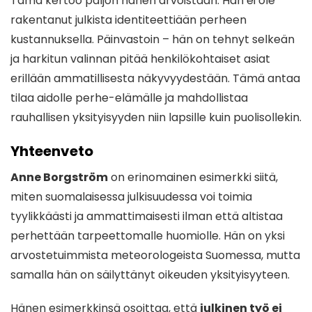
Tämä kertoo paljon hänen arvoistaan. Hän ei ole
rakentanut julkista identiteettiään perheen
kustannuksella. Päinvastoin – hän on tehnyt selkeän
ja harkitun valinnan pitää henkilökohtaiset asiat
erillään ammatillisesta näkyvyydestään. Tämä antaa
tilaa aidolle perhe-elämälle ja mahdollistaa
rauhallisen yksityisyyden niin lapsille kuin puolisollekin.
Yhteenveto
Anne Borgström
on erinomainen esimerkki siitä,
miten suomalaisessa julkisuudessa voi toimia
tyylikkäästi ja ammattimaisesti ilman että altistaa
perhettään tarpeettomalle huomiolle. Hän on yksi
arvostetuimmista meteorologeista Suomessa, mutta
samalla hän on säilyttänyt oikeuden yksityisyyteen.
Hänen esimerkkinsä osoittaa, että
julkinen työ ei