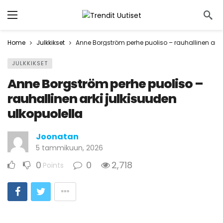
Home
Julkkikset
Anne Borgström perhe puoliso – rauhallinen arki 
JULKKIKSET
Anne Borgström perhe puoliso –
rauhallinen arki julkisuuden
ulkopuolella
Joonatan
5 tammikuun, 2026
0
0
2,718
Points