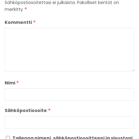
Sähköpostiosoitettasi ei julkaista.
Pakolliset kentät on
merkitty
*
Kommentti
*
Nimi
*
Sähköpostiosoite
*
Tallenna nimeni, sähköpostiosoitteeni ja sivustoni