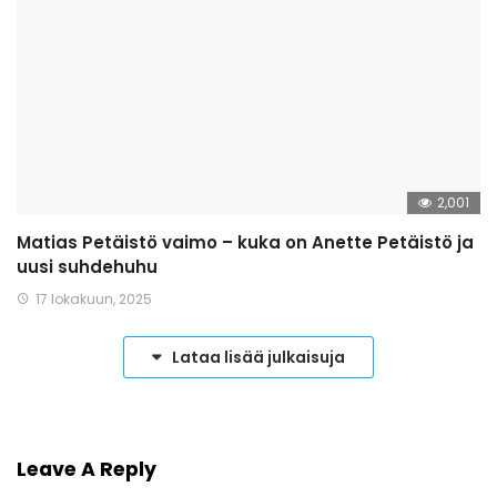
2,001
Matias Petäistö vaimo – kuka on Anette Petäistö ja
uusi suhdehuhu
17 lokakuun, 2025
Lataa lisää julkaisuja
Leave A Reply