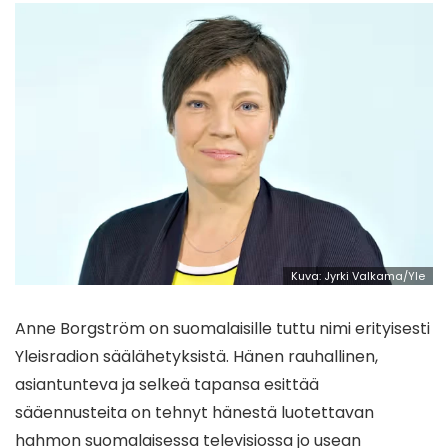
Kuva: Jyrki Valkama/Yle
Anne Borgström on suomalaisille tuttu nimi erityisesti
Yleisradion säälähetyksistä. Hänen rauhallinen,
asiantunteva ja selkeä tapansa esittää
sääennusteita on tehnyt hänestä luotettavan
hahmon suomalaisessa televisiossa jo usean