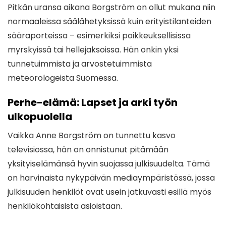
Pitkän uransa aikana Borgström on ollut mukana niin
normaaleissa säälähetyksissä kuin erityistilanteiden
sääraporteissa – esimerkiksi poikkeuksellisissa
myrskyissä tai hellejaksoissa. Hän onkin yksi
tunnetuimmista ja arvostetuimmista
meteorologeista Suomessa.
Perhe-elämä: Lapset ja arki työn
ulkopuolella
Vaikka Anne Borgström on tunnettu kasvo
televisiossa, hän on onnistunut pitämään
yksityiselämänsä hyvin suojassa julkisuudelta. Tämä
on harvinaista nykypäivän mediaympäristössä, jossa
julkisuuden henkilöt ovat usein jatkuvasti esillä myös
henkilökohtaisista asioistaan.