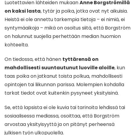
Luotettavien lähteiden mukaan
Anne Borgströmillä
on kaksi lasta
, tytär ja poika, jotka ovat nyt aikuisia.
Heistä ei ole annettu tarkempia tietoja – ei nimiä, ei
syntymäaikoja – mikä on osoitus siitä, että Borgström
on halunnut suojella perhettään median huomion
kohteelta.
On tiedossa, että hänen
tyttärensä on
mahdollisesti suuntautunut luoville aloille
, kun
taas poika on jatkanut toista polkua, mahdollisesti
opintojen tai liikunnan parissa. Molempien kohdalla
tarkat tiedot ovat kuitenkin pysyneet yksityisinä.
Se, että lapsista ei ole kuvia tai tarinoita lehdissä tai
sosiaalisessa mediassa, osoittaa, että Borgström
arvostaa yksityisyyttä ja on pitänyt perheensä
julkisen työn ulkopuolella.