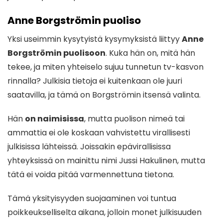
Anne Borgströmin puoliso
Yksi useimmin kysytyistä kysymyksistä liittyy
Anne
Borgströmin puolisoon
. Kuka hän on, mitä hän
tekee, ja miten yhteiselo sujuu tunnetun tv-kasvon
rinnalla? Julkisia tietoja ei kuitenkaan ole juuri
saatavilla, ja tämä on Borgströmin itsensä valinta.
Hän
on naimisissa
, mutta puolison nimeä tai
ammattia ei ole koskaan vahvistettu virallisesti
julkisissa lähteissä. Joissakin epävirallisissa
yhteyksissä on mainittu nimi Jussi Hakulinen, mutta
tätä ei voida pitää varmennettuna tietona.
Tämä yksityisyyden suojaaminen voi tuntua
poikkeukselliselta aikana, jolloin monet julkisuuden