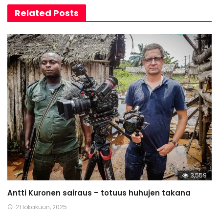
Related Posts
3,559
Antti Kuronen sairaus – totuus huhujen takana
21 lokakuun, 2025