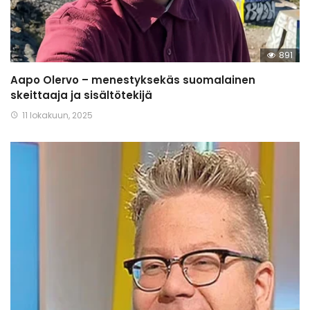
891
Aapo Olervo – menestyksekäs suomalainen
skeittaaja ja sisältötekijä
11 lokakuun, 2025