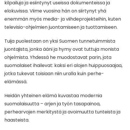
kilpailuja ja esiintynyt useissa dokumenteissa ja
elokuvissa. Viime vuosina hän on siirtynyt yhä
enemmän myös media- ja viihdeprojekteihin, kuten
televisio-ohjelmien juontamiseen ja tuottamiseen.
Tuija puolestaan on yksi Suomen tunnetuimmista
juontajista, jonka ääni ja hymy ovat tuttuja monista
ohjelmista. Yhdessä he muodostavat parin, jota
suomalaiset ihailevat: kaksi eri alojen huippuosaajaa,
jotka tukevat toisiaan niin uralla kuin perhe-
elämässä.
Heidän yhteinen elämä kuvastaa modernia
suomalaisuutta – arjen ja työn tasapainoa,
perhearvojen merkitystä ja avoimuutta tunteista ja
haasteista.