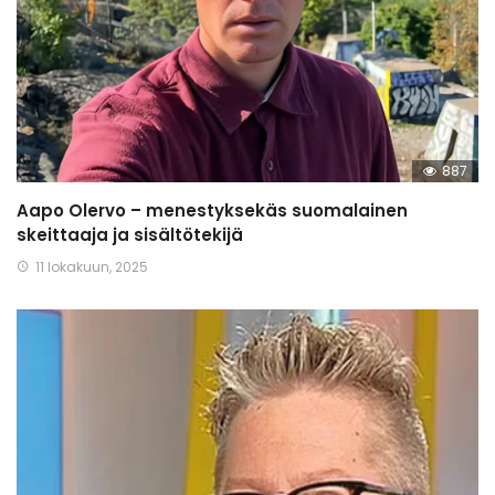
887
Aapo Olervo – menestyksekäs suomalainen
skeittaaja ja sisältötekijä
11 lokakuun, 2025