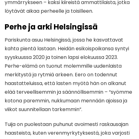
ymmärrykseen – kaksi kiireistä ammattilaista, jotka
löytävät aikaa perheelle ja toisilleen.
Perhe ja arki Helsingissä
Pariskunta asuu Helsingissä, jossa he kasvattavat
kahta pientä lastaan. Heidän esikoispoikansa syntyi
syyskuussa 2020 ja toinen lapsi elokuussa 2023.
Perhe-elämä on tuonut molemmille uudenlaista
merkitystä ja rytmiä arkeen. Eero on todennut
haastatteluissa, että lasten myötä hän on alkanut
elää terveellisemmin ja säännöllisemmin – “syömme
kotona paremmin, nukkumaan mennään ajoissa ja
viikot suunnitellaan tarkemmin”.
Tuija on puolestaan puhunut avoimesti raskausajan
haasteista, kuten verenmyrkytyksestä, joka varjosti