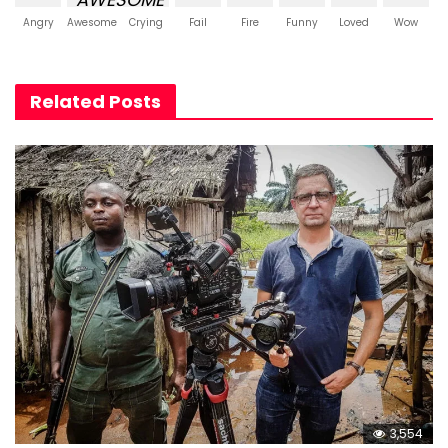
Angry
Awesome
Crying
Fail
Fire
Funny
Loved
Wow
Related Posts
3,554