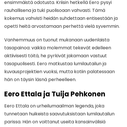
ensimmäistä odotusta. Kriisin hetkellä Eero pysyi
rauhallisena ja tuki puolisoaan vahvasti. Tämä
kokemus vahvisti heidän suhdettaan entisestään ja
opetti heitä arvostamaan perhettä vielä syvemmin.
Vanhemmuus on tuonut mukanaan uudenlaista
tasapainoa: vaikka molemmat tekevät edelleen
aktiivisesti töitä, he pyrkivät jakamaan vastuut
tasapuolisesti. Eero matkustaa lumilautailun ja
kuvausprojektien vuoksi, mutta kotiin palatessaan
hän on täysin läsnä perheelleen.
Eero Ettala ja Tuija Pehkonen
Eero Ettala on urheilumaailman legenda, joka
tunnetaan huikeista saavutuksistaan lumilautailun
parissa. Hän on voittanut useita kansainvälisiä