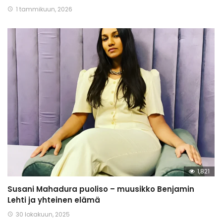
1 tammikuun, 2026
1,821
Susani Mahadura puoliso – muusikko Benjamin
Lehti ja yhteinen elämä
30 lokakuun, 2025