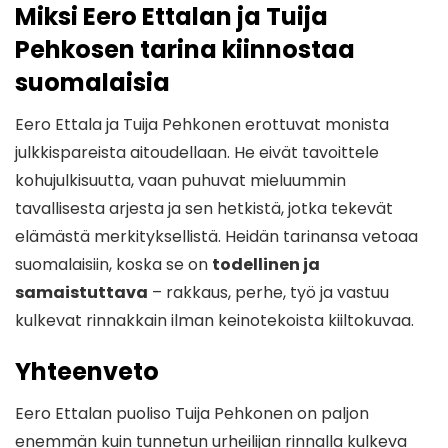
Miksi Eero Ettalan ja Tuija
Pehkosen tarina kiinnostaa
suomalaisia
Eero Ettala ja Tuija Pehkonen erottuvat monista
julkkispareista aitoudellaan. He eivät tavoittele
kohujulkisuutta, vaan puhuvat mieluummin
tavallisesta arjesta ja sen hetkistä, jotka tekevät
elämästä merkityksellistä. Heidän tarinansa vetoaa
suomalaisiin, koska se on
todellinen ja
samaistuttava
– rakkaus, perhe, työ ja vastuu
kulkevat rinnakkain ilman keinotekoista kiiltokuvaa.
Yhteenveto
Eero Ettalan puoliso Tuija Pehkonen on paljon
enemmän kuin tunnetun urheilijan rinnalla kulkeva