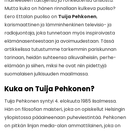
maineeseen taitojensa ja rohkeutensa ansiosta.
Mutta kuka on hänen rinnallaan kulkeva puoliso?
Eero Ettalan puoliso on
Tuija Pehkonen
,
karismaattinen ja lämminhenkinen televisio- ja
radiojuontaja, joka tunnetaan myös inspiroivasta
elämänasenteestaan ja avoimuudestaan. Tässä
artikkelissa tutustumme tarkemmin pariskunnan
tarinaan, heidän suhteensa alkuvaiheisiin, perhe-
elämään ja siihen, miksi he ovat niin pidettyjä
suomalaisen julkisuuden maailmassa.
Kuka on Tuija Pehkonen?
Tuija Pehkonen syntyi 4. elokuuta 1985 Iisalmessa.
Hän on filosofian maisteri, joka on opiskellut Helsingin
yliopistossa pääaineenaan puheviestintää. Pehkonen
on pitkän linjan media-alan ammattilainen, joka on