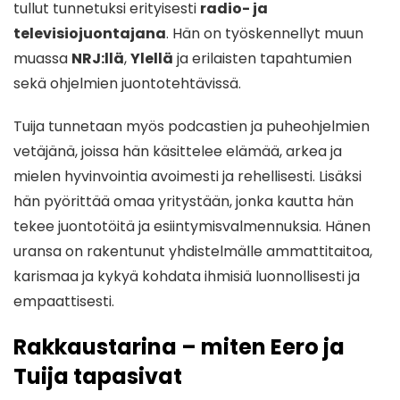
tullut tunnetuksi erityisesti
radio- ja
televisiojuontajana
. Hän on työskennellyt muun
muassa
NRJ:llä
,
Ylellä
ja erilaisten tapahtumien
sekä ohjelmien juontotehtävissä.
Tuija tunnetaan myös podcastien ja puheohjelmien
vetäjänä, joissa hän käsittelee elämää, arkea ja
mielen hyvinvointia avoimesti ja rehellisesti. Lisäksi
hän pyörittää omaa yritystään, jonka kautta hän
tekee juontotöitä ja esiintymisvalmennuksia. Hänen
uransa on rakentunut yhdistelmälle ammattitaitoa,
karismaa ja kykyä kohdata ihmisiä luonnollisesti ja
empaattisesti.
Rakkaustarina – miten Eero ja
Tuija tapasivat