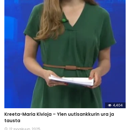
4,404
Kreeta-Maria Kivioja – Ylen uutisankkurin ura ja
tausta
12 syyskuun, 2025