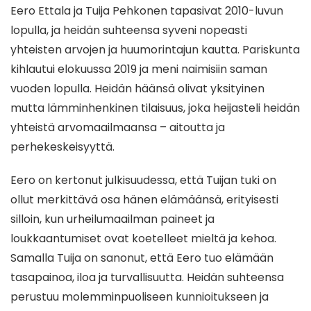
Eero Ettala ja Tuija Pehkonen tapasivat 2010-luvun
lopulla, ja heidän suhteensa syveni nopeasti
yhteisten arvojen ja huumorintajun kautta. Pariskunta
kihlautui elokuussa 2019 ja meni naimisiin saman
vuoden lopulla. Heidän häänsä olivat yksityinen
mutta lämminhenkinen tilaisuus, joka heijasteli heidän
yhteistä arvomaailmaansa – aitoutta ja
perhekeskeisyyttä.
Eero on kertonut julkisuudessa, että Tuijan tuki on
ollut merkittävä osa hänen elämäänsä, erityisesti
silloin, kun urheilumaailman paineet ja
loukkaantumiset ovat koetelleet mieltä ja kehoa.
Samalla Tuija on sanonut, että Eero tuo elämään
tasapainoa, iloa ja turvallisuutta. Heidän suhteensa
perustuu molemminpuoliseen kunnioitukseen ja