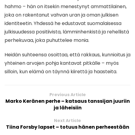
hahmo – hän on itsekin menestynyt ammattilainen,
joka on rakentanut vahvan uran ja oman julkisen
identiteetin. Yhdessä he edustavat suomalaisessa
julkisuudessa positiivista, lämminhenkistä ja rehellistä
perhekuvaa, joka puhuttelee monia.
Heidän suhteensa osoittaa, että rakkaus, kunnioitus ja
yhteinen arvojen pohja kantavat pitkälle – myös
silloin, kun elämä on täynnä kiirettä ja haasteita.
Previous Article
Marko Keränen perhe – katsaus tanssijan juuriin
ja läheisiin
Next Article
Tiina Forsby lapset – totuus hänen perheestään