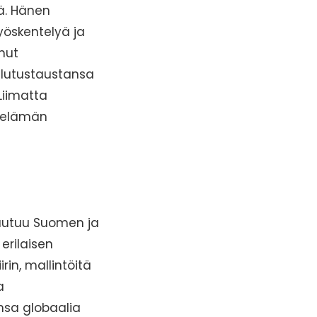
nä. Hänen
öskentelyä ja
anut
oulutustaustansa
Liimatta
yöelämän
akautuu Suomen ja
erilaisen
rin, mallintöitä
a
nsa globaalia