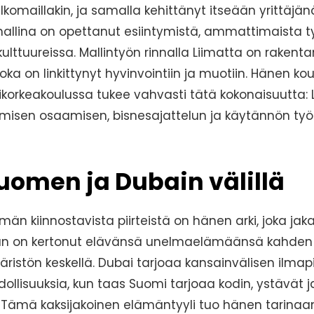
komaillakin, ja samalla kehittänyt itseään yrittäjä
llina on opettanut esiintymistä, ammattimaista ty
kulttuureissa. Mallintyön rinnalla Liimatta on rakent
joka on linkittynyt hyvinvointiin ja muotiin. Hänen k
orkeakoulussa tukee vahvasti tätä kokonaisuutta: 
misen osaamisen, bisnesajattelun ja käytännön t
uomen ja Dubain välillä
ämän kiinnostavista piirteistä on hänen arki, joka j
 Hän on kertonut elävänsä unelmaelämäänsä kahden 
äristön keskellä. Dubai tarjoaa kansainvälisen ilmapii
ollisuuksia, kun taas Suomi tarjoaa kodin, ystävät j
 Tämä kaksijakoinen elämäntyyli tuo hänen tarinaa