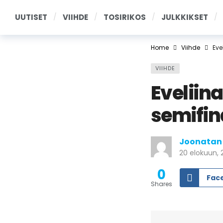
UUTISET
VIIHDE
TOSIRIKOS
JULKKIKSET
Home
Viihde
Eve
VIIHDE
Eveliin
semifina
Joonatan
20 elokuun, 
0
Fac
Shares