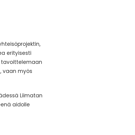
hteisöprojektin,
 erityisesti
a tavoittelemaan
ä, vaan myös
kädessä Liimatan
eenä aidolle