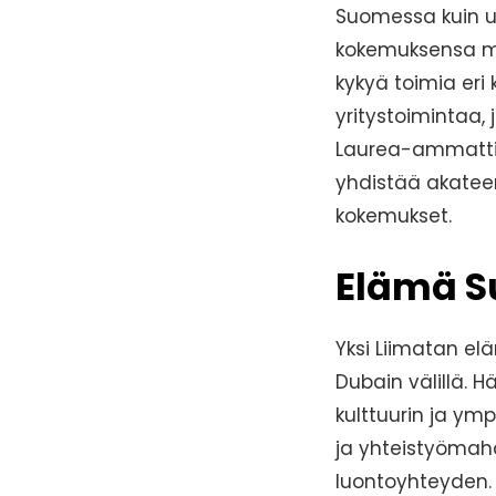
Suomessa kuin ul
kokemuksensa ma
kykyä toimia eri 
yritystoimintaa, 
Laurea-ammattik
yhdistää akatee
kokemukset.
Elämä S
Yksi Liimatan el
Dubain välillä.
kulttuurin ja ymp
ja yhteistyömahd
luontoyhteyden.