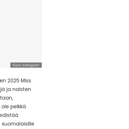
Kuva: Instagram
den 2025 Miss
jä ja naisten
taan,
 ole pelkkä
 edistää
e suomalaisille