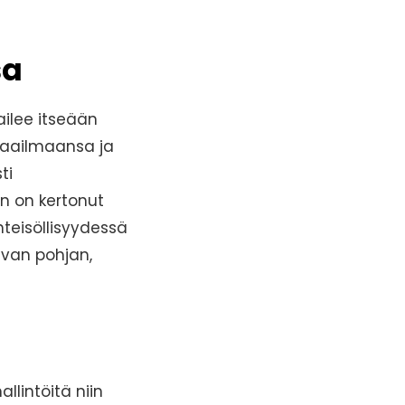
sa
ailee itseään
maailmaansa ja
ti
n on kertonut
teisöllisyydessä
hvan pohjan,
llintöitä niin