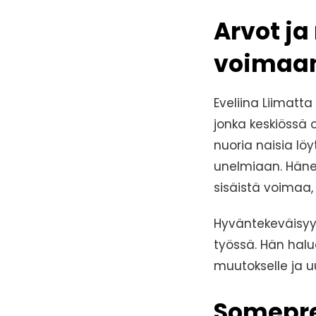
Arvot ja
voimaa
Eveliina Liimatt
jonka keskiössä 
nuoria naisia l
unelmiaan. Hänen
sisäistä voimaa,
Hyväntekeväisyys
työssä. Hän halu
muutokselle ja u
Somepre