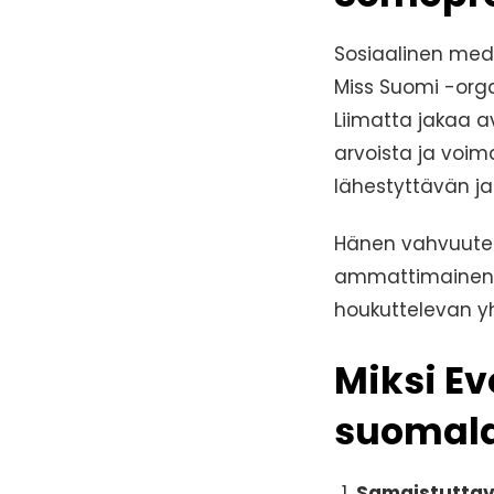
Sosiaalinen medi
Miss Suomi -org
Liimatta jakaa av
arvoista ja voi
lähestyttävän ja
Hänen vahvuuten
ammattimainen m
houkuttelevan yh
Miksi Ev
suomala
Samaistuttav