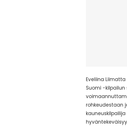
Eveliina Liimatt
Suomi -kilpailun
voimaannuttamis
rohkeudestaan ja
kauneuskilpailij
hyväntekeväisyytt