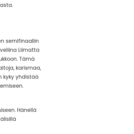
asta.
n semifinaaliin
veliina Liimatta
joukkoon. Tämä
aitoja, karismaa,
n kyky yhdistää
ekemiseen.
iseen. Hänellä
lisillä