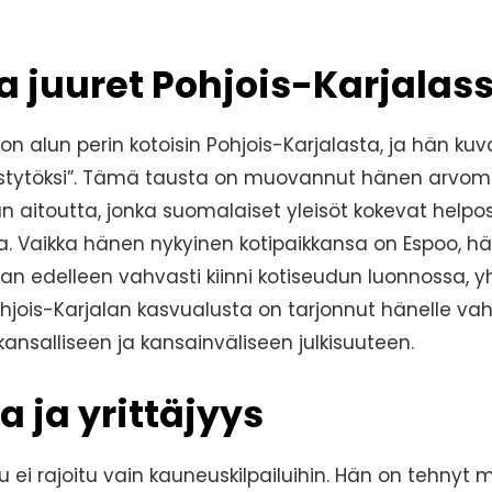
a juuret Pohjois-Karjalas
 on alun perin kotoisin Pohjois-Karjalasta, ja hän kuv
istytöksi”. Tämä tausta on muovannut hänen arvo
aitoutta, jonka suomalaiset yleisöt kokevat helpos
. Vaikka hänen nykyinen kotipaikkansa on Espoo, hä
 edelleen vahvasti kiinni kotiseudun luonnossa, yh
Pohjois-Karjalan kasvualusta on tarjonnut hänelle va
kansalliseen ja kansainväliseen julkisuuteen.
a ja yrittäjyys
 ei rajoitu vain kauneuskilpailuihin. Hän on tehnyt ma