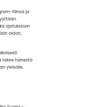
gram-tilinsä ja
yyttään.
sekä ajatuksiaan
ään aidon,
kaisesti
ä tekee hänestä
n yleisölle.
iss Suomi -