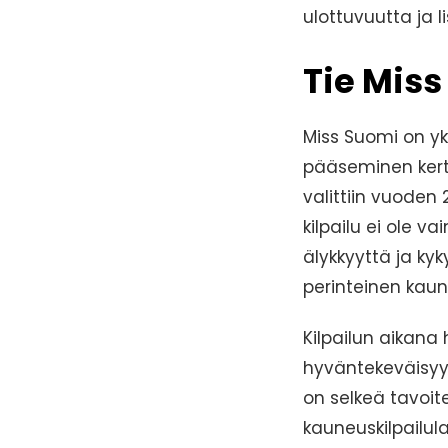
ulottuvuutta ja 
Tie Miss
Miss Suomi on yk
pääseminen kertoo
valittiin vuoden
kilpailu ei ole v
älykkyyttä ja ky
perinteinen kaune
Kilpailun aikana
hyväntekeväisyy
on selkeä tavoit
kauneuskilpailula