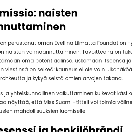
 missio: naisten
nnuttaminen
a on perustanut oman Eveliina Liimatta Foundation -y
on naisten voimaannuttaminen. Tavoitteena on tukea
öytämään oma potentiaalinsa, uskomaan itseensä j
 viestinsä on selkeä: kauneus ei ole vain ulkonäkö
 rohkeutta ja kykyä seistä omien arvojen takana.
 ja yhteiskunnallinen vaikuttaminen kulkevat käsi 
aa näyttää, että Miss Suomi -titteli voi toimia välin
usien mahdollisuuksien luomiselle.
senssi ja henkilöbrändi