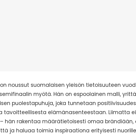
a on noussut suomalaisen yleisön tietoisuuteen vuo
 semifinaalin myötä. Hän on espoolainen malli, yrittä
en puolestapuhuja, joka tunnetaan positiivisuudes
 tavoitteellisesta elämänasenteestaan. Liimatta ei
a – hän rakentaa määrätietoisesti omaa brändiään,
ä ja haluaa toimia inspiraationa erityisesti nuorill