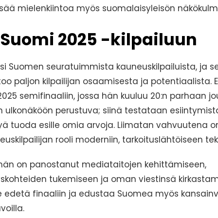
lisää mielenkiintoa myös suomalaisyleisön näkökulm
 Suomi 2025 -kilpailuun
si Suomen seuratuimmista kauneuskilpailuista, ja se
 paljon kilpailijan osaamisesta ja potentiaalista. E
 2025 semifinaaliin, jossa hän kuuluu 20:n parhaan 
ain ulkonäköön perustuva; siinä testataan esiintymist
kyä tuoda esille omia arvoja. Liimatan vahvuutena o
uskilpailijan rooli moderniin, tarkoituslähtöiseen t
 hän on panostanut mediataitojen kehittämiseen,
skohteiden tukemiseen ja oman viestinsä kirkastam
e edetä finaaliin ja edustaa Suomea myös kansainvä
voilla.