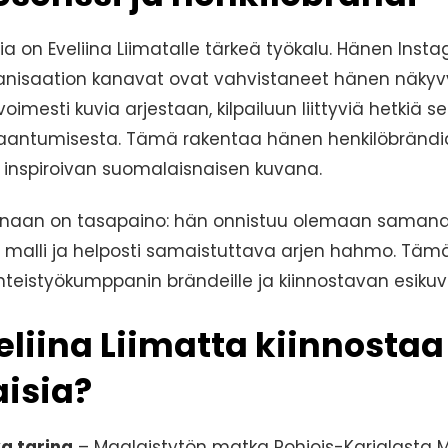
a on Eveliina Liimatalle tärkeä työkalu. Hänen Insta
anisaation kanavat ovat vahvistaneet hänen näkyv
oimesti kuvia arjestaan, kilpailuun liittyviä hetkiä 
maantumisesta. Tämä rakentaa hänen henkilöbrändi
 inspiroivan suomalaisnaisen kuvana.
aan on tasapaino: hän onnistuu olemaan samanai
alli ja helposti samaistuttava arjen hahmo. Täm
teistyökumppanin brändeille ja kiinnostavan esikuva
eliina Liimatta kiinnostaa
isia?
a tarina
– Maalaistytön matka Pohjois-Karjalasta M