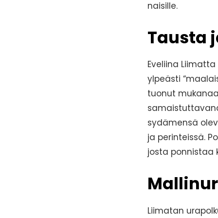
naisille.
Tausta j
Eveliina Liimatta
ylpeästi “maala
tuonut mukanaan 
samaistuttavana
sydämensä olevan
ja perinteissä. 
josta ponnistaa 
Mallinur
Liimatan urapolku