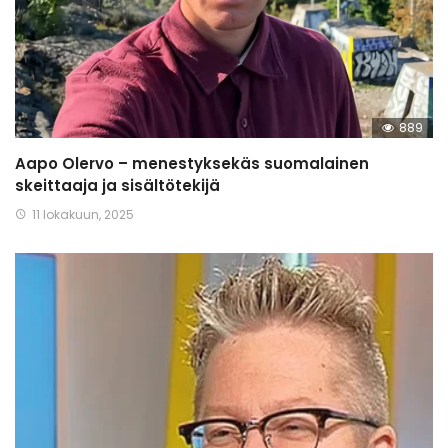
889
Aapo Olervo – menestyksekäs suomalainen
skeittaaja ja sisältötekijä
11 lokakuun, 2025