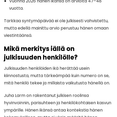
Vuonna 2026 hänen ikänsä on arviolta 47–48
vuotta.
Tarkkaa syntymäpäivää ei ole julkisesti vahvistettu,
mutta edellä mainittu arvio perustuu hänen omaan
viestintäänsä.
Mikä merkitys iällä on
julkisuuden henkilölle?
Julkisuuden henkilöiden ikä herättää usein
kiinnostusta, mutta tärkeämpää kuin numero on se,
mitä henkilö tekee ja millaista vaikutusta hänellä on.
Juha Larm on rakentanut julkisen roolinsa
hyvinvoinnin, parisuhteen ja henkilökohtaisen kasvun
ympärille. Hänen ikänsä antaa kontekstia hänen