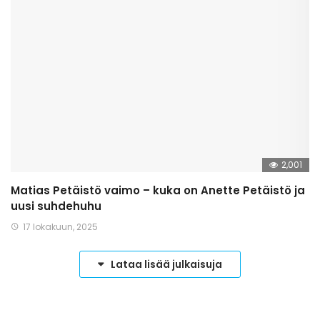
2,001
Matias Petäistö vaimo – kuka on Anette Petäistö ja
uusi suhdehuhu
17 lokakuun, 2025
Lataa lisää julkaisuja