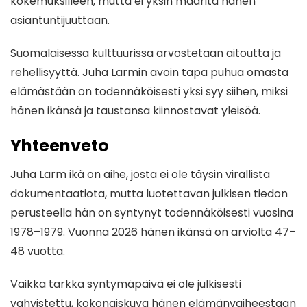
kokemuksilleen, mutta ei yksin määritä hänen
asiantuntijuuttaan.
Suomalaisessa kulttuurissa arvostetaan aitoutta ja
rehellisyyttä. Juha Larmin avoin tapa puhua omasta
elämästään on todennäköisesti yksi syy siihen, miksi
hänen ikänsä ja taustansa kiinnostavat yleisöä.
Yhteenveto
Juha Larm ikä on aihe, josta ei ole täysin virallista
dokumentaatiota, mutta luotettavan julkisen tiedon
perusteella hän on syntynyt todennäköisesti vuosina
1978–1979. Vuonna 2026 hänen ikänsä on arviolta 47–
48 vuotta.
Vaikka tarkka syntymäpäivä ei ole julkisesti
vahvistettu, kokonaiskuva hänen elämänvaiheestaan