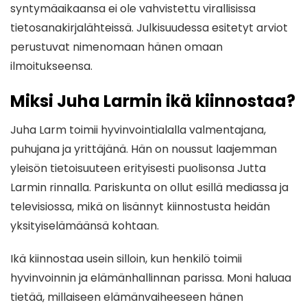
syntymäaikaansa ei ole vahvistettu virallisissa
tietosanakirjalähteissä. Julkisuudessa esitetyt arviot
perustuvat nimenomaan hänen omaan
ilmoitukseensa.
Miksi Juha Larmin ikä kiinnostaa?
Juha Larm toimii hyvinvointialalla valmentajana,
puhujana ja yrittäjänä. Hän on noussut laajemman
yleisön tietoisuuteen erityisesti puolisonsa Jutta
Larmin rinnalla. Pariskunta on ollut esillä mediassa ja
televisiossa, mikä on lisännyt kiinnostusta heidän
yksityiselämäänsä kohtaan.
Ikä kiinnostaa usein silloin, kun henkilö toimii
hyvinvoinnin ja elämänhallinnan parissa. Moni haluaa
tietää, millaiseen elämänvaiheeseen hänen