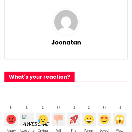
Joonatan
What's your reaction?
0
0
0
0
0
0
0
0
Angry
Awesome
Crying
Fail
Fire
Funny
Loved
Wow