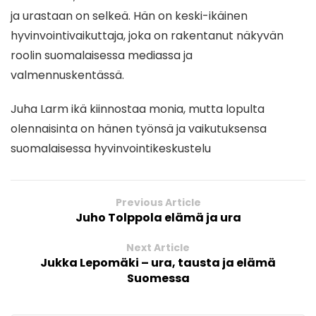
ja urastaan on selkeä. Hän on keski-ikäinen
hyvinvointivaikuttaja, joka on rakentanut näkyvän
roolin suomalaisessa mediassa ja
valmennuskentässä.
Juha Larm ikä kiinnostaa monia, mutta lopulta
olennaisinta on hänen työnsä ja vaikutuksensa
suomalaisessa hyvinvointikeskustelu
Previous Article
Juho Tolppola elämä ja ura
Next Article
Jukka Lepomäki – ura, tausta ja elämä
Suomessa