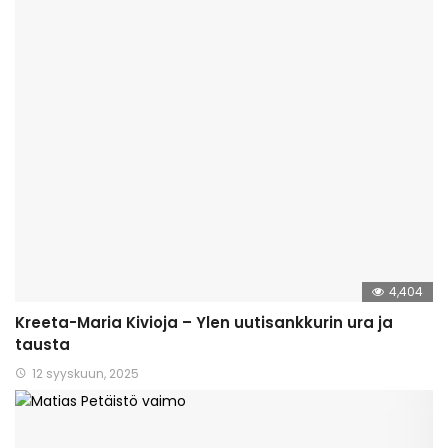
4,404
Kreeta-Maria Kivioja – Ylen uutisankkurin ura ja
tausta
12 syyskuun, 2025