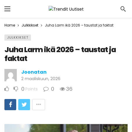
Home
Julkkikset
Juha Larm ikä 2026 – taustat ja faktat
JULKKIKSET
Juha Larm ikä 2026 – taustat ja
faktat
Joonatan
2 maaliskuun, 2026
0
0
36
Points