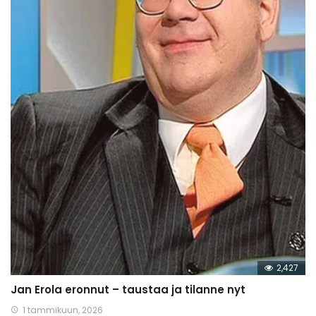
2,427
Jan Erola eronnut – taustaa ja tilanne nyt
1 tammikuun, 2026