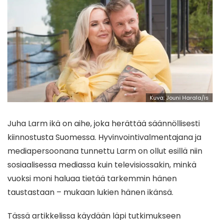
Kuva: Jouni Harala/is
Juha Larm ikä on aihe, joka herättää säännöllisesti
kiinnostusta Suomessa. Hyvinvointivalmentajana ja
mediapersoonana tunnettu Larm on ollut esillä niin
sosiaalisessa mediassa kuin televisiossakin, minkä
vuoksi moni haluaa tietää tarkemmin hänen
taustastaan – mukaan lukien hänen ikänsä.
Tässä artikkelissa käydään läpi tutkimukseen