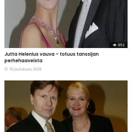
952
Jutta Helenius vauva – totuus tanssijan
perhehaaveista
10 joulukuun, 2025