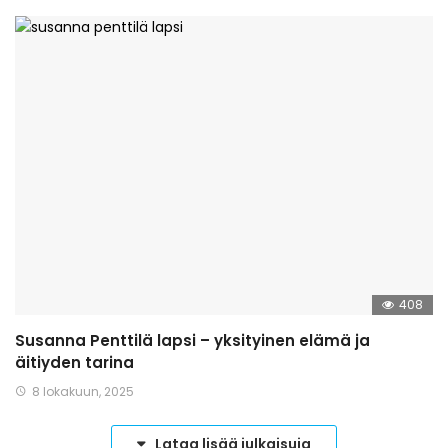
408
Susanna Penttilä lapsi – yksityinen elämä ja
äitiyden tarina
8 lokakuun, 2025
Lataa lisää julkaisuja