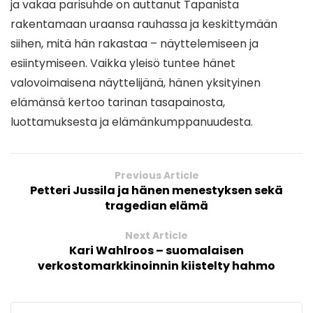
ja vakaa parisuhde on auttanut Tapanista
rakentamaan uraansa rauhassa ja keskittymään
siihen, mitä hän rakastaa – näyttelemiseen ja
esiintymiseen. Vaikka yleisö tuntee hänet
valovoimaisena näyttelijänä, hänen yksityinen
elämänsä kertoo tarinan tasapainosta,
luottamuksesta ja elämänkumppanuudesta.
Previous Article
Petteri Jussila ja hänen menestyksen sekä
tragedian elämä
Next Article
Kari Wahlroos – suomalaisen
verkostomarkkinoinnin kiistelty hahmo