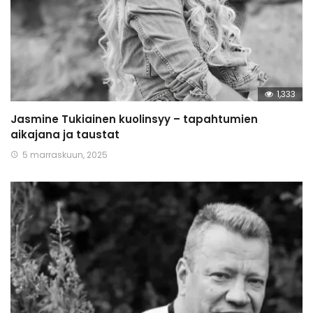
1,333
Jasmine Tukiainen kuolinsyy – tapahtumien
aikajana ja taustat
5 marraskuun, 2025