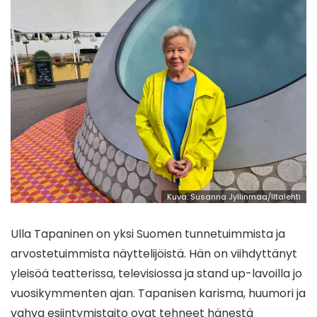
Kuva: Susanna Jyllinmaa/Iltalehti
Ulla Tapaninen on yksi Suomen tunnetuimmista ja
arvostetuimmista näyttelijöistä. Hän on viihdyttänyt
yleisöä teatterissa, televisiossa ja stand up-lavoilla jo
vuosikymmenten ajan. Tapanisen karisma, huumori ja
vahva esiintymistaito ovat tehneet hänestä