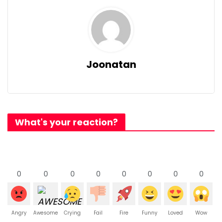
Joonatan
What's your reaction?
0
0
0
0
0
0
0
0
Angry
Awesome
Crying
Fail
Fire
Funny
Loved
Wow