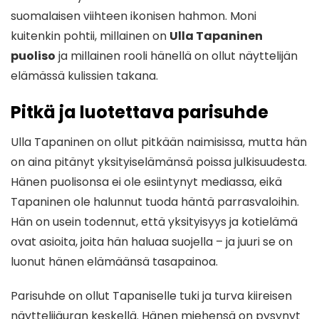
suomalaisen viihteen ikonisen hahmon. Moni
kuitenkin pohtii, millainen on
Ulla Tapaninen
puoliso
ja millainen rooli hänellä on ollut näyttelijän
elämässä kulissien takana.
Pitkä ja luotettava parisuhde
Ulla Tapaninen on ollut pitkään naimisissa, mutta hän
on aina pitänyt yksityiselämänsä poissa julkisuudesta.
Hänen puolisonsa ei ole esiintynyt mediassa, eikä
Tapaninen ole halunnut tuoda häntä parrasvaloihin.
Hän on usein todennut, että yksityisyys ja kotielämä
ovat asioita, joita hän haluaa suojella – ja juuri se on
luonut hänen elämäänsä tasapainoa.
Parisuhde on ollut Tapaniselle tuki ja turva kiireisen
näyttelijäuran keskellä. Hänen miehensä on pysynyt