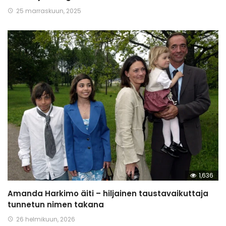
25 marraskuun, 2025
1,636
Amanda Harkimo äiti – hiljainen taustavaikuttaja
tunnetun nimen takana
26 helmikuun, 2026