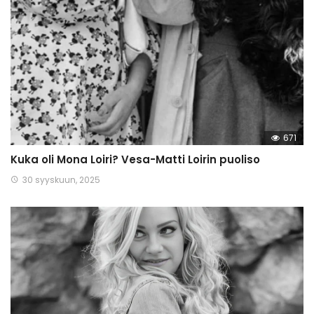
671
Kuka oli Mona Loiri? Vesa-Matti Loirin puoliso
30 syyskuun, 2025