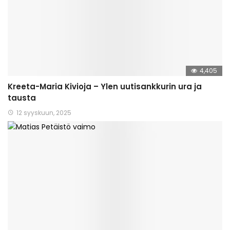
4,405
Kreeta-Maria Kivioja – Ylen uutisankkurin ura ja
tausta
12 syyskuun, 2025