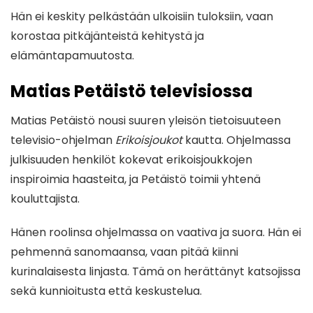
Hän ei keskity pelkästään ulkoisiin tuloksiin, vaan
korostaa pitkäjänteistä kehitystä ja
elämäntapamuutosta.
Matias Petäistö televisiossa
Matias Petäistö nousi suuren yleisön tietoisuuteen
televisio-ohjelman
Erikoisjoukot
kautta. Ohjelmassa
julkisuuden henkilöt kokevat erikoisjoukkojen
inspiroimia haasteita, ja Petäistö toimii yhtenä
kouluttajista.
Hänen roolinsa ohjelmassa on vaativa ja suora. Hän ei
pehmennä sanomaansa, vaan pitää kiinni
kurinalaisesta linjasta. Tämä on herättänyt katsojissa
sekä kunnioitusta että keskustelua.