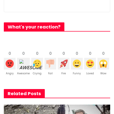
What's your reaction?
0
0
0
0
0
0
0
0
Angry
Awesome
Crying
Fail
Fire
Funny
Loved
Wow
Related Posts