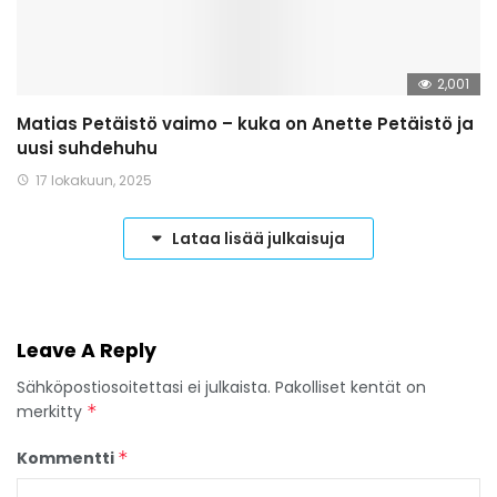
2,001
Matias Petäistö vaimo – kuka on Anette Petäistö ja
uusi suhdehuhu
17 lokakuun, 2025
Lataa lisää julkaisuja
Leave A Reply
Sähköpostiosoitettasi ei julkaista.
Pakolliset kentät on
merkitty
*
Kommentti
*