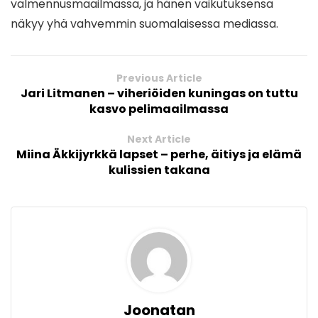
valmennusmaailmassa, ja hänen vaikutuksensa
näkyy yhä vahvemmin suomalaisessa mediassa.
Previous Article
Jari Litmanen – viheriöiden kuningas on tuttu
kasvo pelimaailmassa
Next Article
Miina Äkkijyrkkä lapset – perhe, äitiys ja elämä
kulissien takana
Joonatan