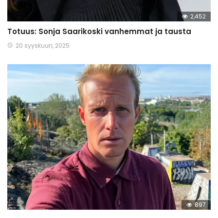
2,452
Totuus: Sonja Saarikoski vanhemmat ja tausta
20 syyskuun, 2025
897