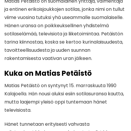
Matias Petäistö on suomalainen yrittäjä, valmentaja
ja entinen erikoisjoukkojen sotilas, jonka nimi on tullut
viime vuosina tutuksi yhä useammalle suomalaiselle.
Hänen uransa on poikkeuksellinen yhdistelmä
sotilaselämää, televisiota ja liiketoimintaa. Petäistön
tarina kiinnostaa, koska se kertoo kurinalaisuudesta,
tavoitteellisuudesta ja uuden suunnan
rakentamisesta vaativan uran jälkeen.
Kuka on Matias Petäistö
Matias Petäistö on syntynyt 15. marraskuuta 1990
Kalajoella. Hän nousi aluksi esiin sotilasuransa kautta,
mutta laajempi yleisö oppi tuntemaan hänet
televisiosta.
Hänet tunnetaan erityisesti vahvasta