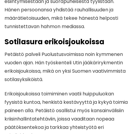
esiintymisestään ja suorapuheisesta tyylistään.
Hänen persoonansa yhdistää rauhallisuuden ja
määrätietoisuuden, mikä tekee hänestä helposti
tunnistettavan hahmon mediassa.
Sotilasura erikoisjoukoissa
Petäistö palveli Puolustusvoimissa noin kymmenen
vuoden ajan. Hän työskenteli Utin jääkärirykmentin
erikoisjoukoissa, mikä on yksi Suomen vaativimmista
sotilasyksiköistä.
Erikoisjoukoissa toimiminen vaatii huippuluokan
fyysistä kuntoa, henkistä kestävyyttä ja kykyä toimia
paineen alla. Petäistö osallistui myös kansainvälisiin
kriisinhallintatehtäviin, joissa vaaditaan nopeaa
päätöksentekoa ja tarkkaa yhteistyötä eri