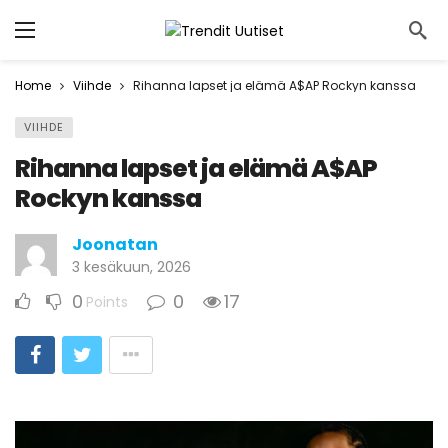
Home
Viihde
Rihanna lapset ja elämä A$AP Rockyn kanssa
VIIHDE
Rihanna lapset ja elämä A$AP
Rockyn kanssa
Joonatan
3 kesäkuun, 2026
0
0
17
Points