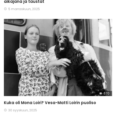
aikajana ja taustat
5 marraskuun, 2025
670
Kuka oli Mona Loiri? Vesa-Matti Loirin puoliso
30 syyskuun, 2025