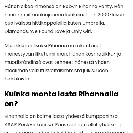
Hänen oikea nimensä on Robyn Rihanna Fenty. Hän
nousi maailmanlaajuiseen kuuluisuuteen 2000-luvun
puolivälissä hittikappaleilla kuten Umbrella,
Diamonds, We Found Love ja Only Girl.
Musiikkiuran lisäksi Rihanna on rakentanut
menestyvän liiketoiminnan. Hänen kosmetiikka- ja
muotibrändinsä ovat tehneet hänestä yhden
maailman vaikutusvaltaisimmista julkisuuden
henkilöistä.
Kuinka monta lasta Rihannalla
on?
Rihannalla on kolme lasta yhdessä kumppaninsa
A$AP Rockyn kanssa. Pariskunta on ollut yhdessä jo
useamman vuoden, ja heidän perheensä on kasvanut