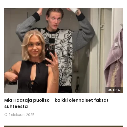
854
Mia Haataja puoliso – kaikki olennaiset faktat
suhteesta
1 elokuun, 2025