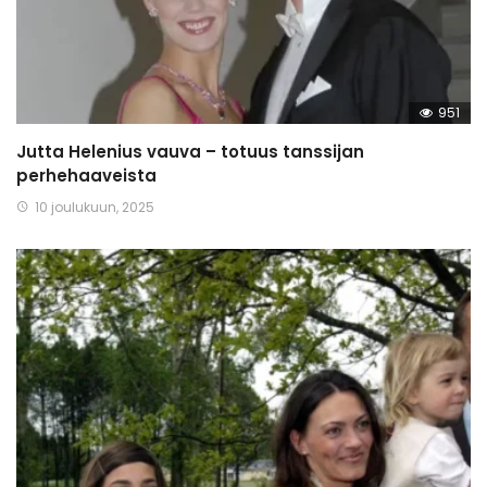
951
Jutta Helenius vauva – totuus tanssijan
perhehaaveista
10 joulukuun, 2025