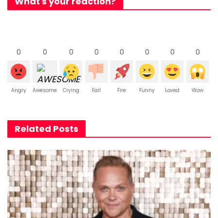
What's your reaction?
0
0
0
0
0
0
0
0
Angry
Awesome
Crying
Fail
Fire
Funny
Loved
Wow
Related Posts