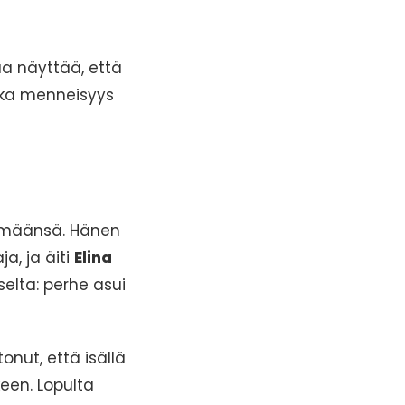
aa näyttää, että
kka menneisyys
tymäänsä. Hänen
a, ja äiti
Elina
iselta: perhe asui
onut, että isällä
keen. Lopulta