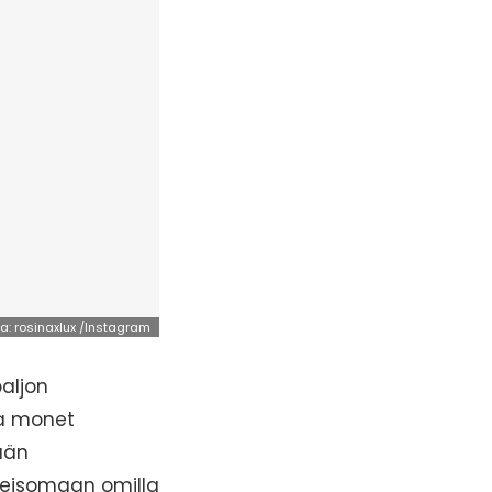
a: rosinaxlux /Instagram
aljon
ja monet
ään
 seisomaan omilla