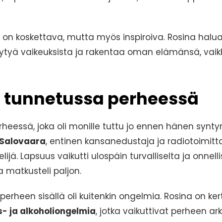
on koskettava, mutta myös inspiroiva. Rosina halu
viytyä vaikeuksista ja rakentaa oman elämänsä, vai
 tunnetussa perheessä
rheessä, joka oli monille tuttu jo ennen hänen syn
 Salovaara
, entinen kansanedustaja ja radiotoimittaj
lijä. Lapsuus vaikutti ulospäin turvalliselta ja onnell
a matkusteli paljon.
erheen sisällä oli kuitenkin ongelmia. Rosina on kert
- ja alkoholiongelmia
, jotka vaikuttivat perheen ar