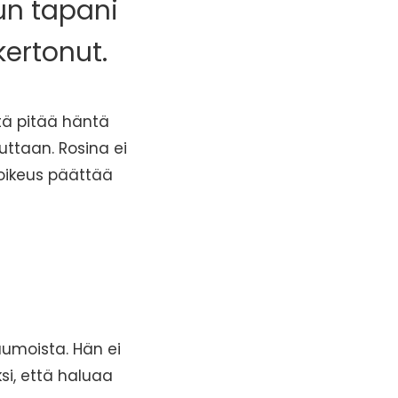
un tapani
kertonut.
tä pitää häntä
uttaan. Rosina ei
n oikeus päättää
umoista. Hän ei
si, että haluaa