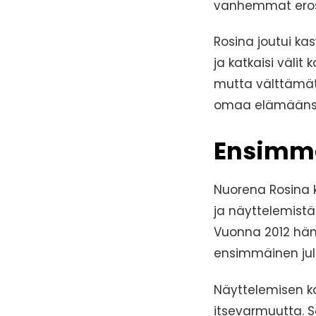
vanhemmat erosiv
Rosina joutui ka
ja katkaisi väli
mutta välttämätö
omaa elämäänsä
Ensimmä
Nuorena Rosina ki
ja näyttelemistä
Vuonna 2012 hän 
ensimmäinen julk
Näyttelemisen k
itsevarmuutta. S