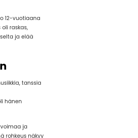
 jo 12-vuotiaana
oli raskas,
selta ja elää
en
siikkia, tanssia
oli hänen
 voimaa ja
ämä rohkeus näkyy