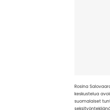
Rosina Salovaara
keskustelua avo
suomalaiset tunt
seksityöntekijän