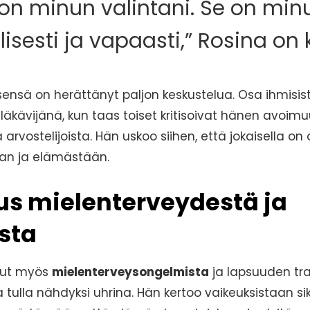
 on minun valintani. Se on min
lisesti ja vapaasti,” Rosina on 
nsä on herättänyt paljon keskustelua. Osa ihmisis
läkävijänä, kun taas toiset kritisoivat hänen avoimu
 arvostelijoista. Hän uskoo siihen, että jokaisella o
an ja elämästään.
s mielenterveydestä ja
sta
nut myös
mielenterveysongelmista
ja lapsuuden tra
 tulla nähdyksi uhrina. Hän kertoo vaikeuksistaan sik