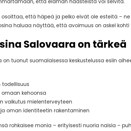
märtämään, että elämän haasteista voi selvitä.
osoittaa, että häpeä ja pelko eivät ole esteitä – ne 
sina haluaa näyttää, että avoimuus on askel kohti
sina Salovaara on tärkeä
 on tuonut suomalaisessa keskustelussa esiin aiheet
 todellisuus
us omaan kehoonsa
n vaikutus mielenterveyteen
 ja oman identiteetin rakentaminen
sä rohkaisee monia – erityisesti nuoria naisia – 