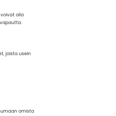
voivat olla
 vapautta.
, joista usein
puhumaan omista