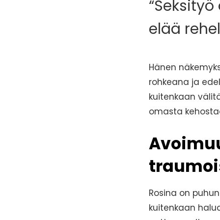
“Seksityö
elää rehel
Hänen näkemykse
rohkeana ja edel
kuitenkaan välitä
omasta kehosta
Avoimuu
traumoi
Rosina on puhu
kuitenkaan halua