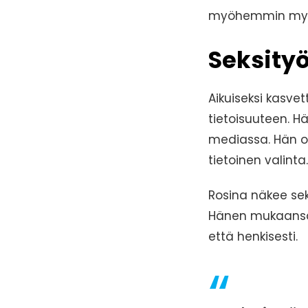
myöhemmin myös 
Seksity
Aikuiseksi kasve
tietoisuuteen. H
mediassa. Hän o
tietoinen valinta.
Rosina näkee se
Hänen mukaansa 
että henkisesti.