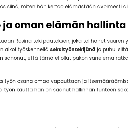
siinä, miten hän kertoo elämästään avoimesti ai
ö ja oman elämän hallinta
ttuaan Rosina teki päätöksen, joka toi hänet suuren y
än alkoi työskennellä
seksityöntekijänä
ja puhui siit
n sanonut, että tämä ei ollut pakon sanelema ratka
ksityön osana omaa vapauttaan ja itsemääräämiso
työn kautta hän on saanut hallinnan tunteen sekä 