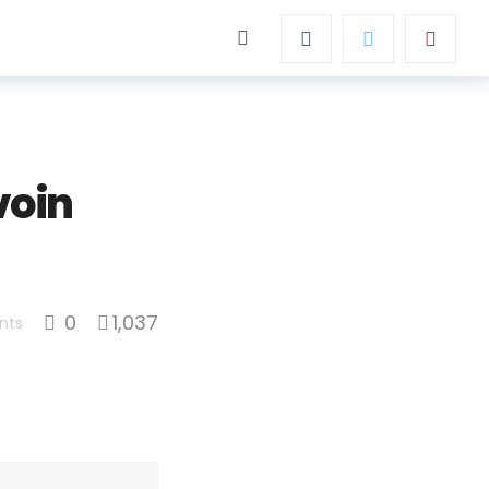
voin
0
1,037
nts