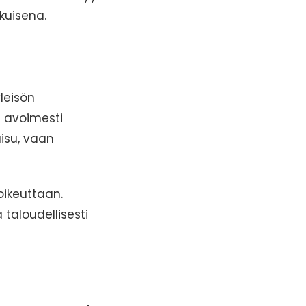
kuisena.
leisön
ä avoimesti
isu, vaan
ikeuttaan.
taloudellisesti