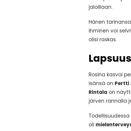
jaloillaan.
Hänen tarinansa 
ihminen voi sel
olisi raskas.
Lapsuus
Rosina kasvoi pe
isänsä on
Pertti
Rintala
on näytte
järven rannalla j
Todellisuudessa p
oli
mielenterveys