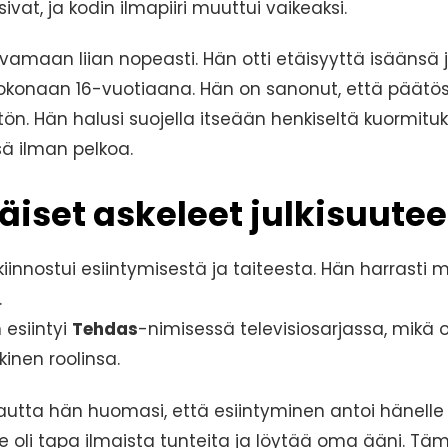
at, ja kodin ilmapiiri muuttui vaikeaksi.
svamaan liian nopeasti. Hän otti etäisyyttä isäänsä
t kokonaan 16-vuotiaana. Hän on sanonut, että päätös 
n. Hän halusi suojella itseään henkiseltä kuormituk
 ilman pelkoa.
iset askeleet julkisuute
innostui esiintymisestä ja taiteesta. Hän harrasti mu
.
esiintyi
Tehdas
-nimisessä televisiosarjassa, mikä 
inen roolinsa.
autta hän huomasi, että esiintyminen antoi hänelle
e oli tapa ilmaista tunteita ja löytää oma ääni. T