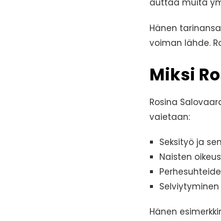
auttaa muita ym
Hänen tarinansa 
voiman lähde. Ro
Miksi Ro
Rosina Salovaara
vaietaan:
Seksityö ja sen
Naisten oike
Perhesuhteide
Selviytyminen
Hänen esimerkkin