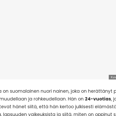
Kuv
 on suomalainen nuori nainen, joka on herättänyt p
imuudellaan ja rohkeudellaan. Hän on
24-vuotias
, 
evat hänet siitä, että hän kertoo julkisesti elämäst
ä, lapsuuden vaikeuksista ja siitä, miten on oppinut