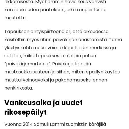
rikkomisesta. Myöhemmin hovioikeus vahvisti
käräjäoikeuden päätöksen, eikä rangaistusta
muutettu.
Tapauksen erityispiirteenä oli, että oikeudessa
käsiteltiin myös uhrin päiväkirjan anastamista. Tämä
yksityiskohta nousi voimakkaasti esiin mediassa ja
selittää, miksi tapauksesta alettiin puhua
”päiväkirjamurhana”. Päiväkirja liitettiin
mustasukkaisuuteen ja siihen, miten epäillyn käytös
muuttui vainoavaksi ja pakonomaiseksi ennen
henkirikosta.
Vankeusaika ja uudet
rikosepäilyt
Vuonna 2014 Samuli Lammi tuomittiin käräjillä