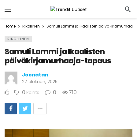
Home
Rikollinen
Samuli Lammi ja Ikaalisten päiväkirjamurhaaj
RIKOLLINEN
Samuli Lammi ja Ikaalisten
päiväkirjamurhaaja-tapaus
Joonatan
27 elokuun, 2025
0
0
710
Points