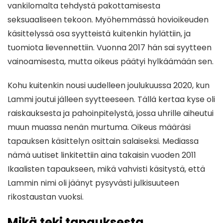
vankilomalta tehdystä pakottamisesta
seksuaaliseen tekoon. Myöhemmässä hovioikeuden
käsittelyssä osa syytteistä kuitenkin hylättiin, ja
tuomiota lievennettiin. Vuonna 2017 hän sai syytteen
vainoamisesta, mutta oikeus päätyi hylkäämään sen.
Kohu kuitenkin nousi uudelleen joulukuussa 2020, kun
Lammi joutui jälleen syytteeseen. Tällä kertaa kyse oli
raiskauksesta ja pahoinpitelystä, jossa uhrille aiheutui
muun muassa nenän murtuma. Oikeus määräsi
tapauksen käsittelyn osittain salaiseksi. Mediassa
nämä uutiset linkitettiin aina takaisin vuoden 2011
Ikaalisten tapaukseen, mikä vahvisti käsitystä, että
Lammin nimi oli jäänyt pysyvästi julkisuuteen
rikostaustan vuoksi.
Mikä teki tapauksesta