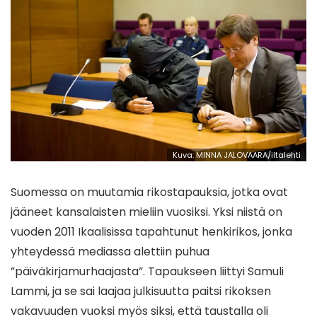
Kuva: MINNA JALOVAARA/iltalehti
Suomessa on muutamia rikostapauksia, jotka ovat
jääneet kansalaisten mieliin vuosiksi. Yksi niistä on
vuoden 2011 Ikaalisissa tapahtunut henkirikos, jonka
yhteydessä mediassa alettiin puhua
”päiväkirjamurhaajasta”. Tapaukseen liittyi Samuli
Lammi, ja se sai laajaa julkisuutta paitsi rikoksen
vakavuuden vuoksi myös siksi, että taustalla oli