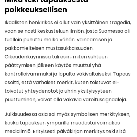
poikkeuksellisen
Ikaalisten henkirikos ei ollut vain yksittäinen tragedia,
vaan se nosti keskusteluun ilmiön, josta Suomessa oli
tuolloin puhuttu melko vähän: vainoamisen ja
pakkomielteisen mustasukkaisuuden.
Oikeudenkäynnissä tuli esiin, miten suhteen
päättymisen jälkeen käytös muuttui yhä
kontrolloivammaksi ja lopulta väkivaltaiseksi. Tapaus
osoitti, että varhaiset merkit, kuten toistuvat ei-
toivotut yhteydenotot ja uhrin yksityisyyteen
puuttuminen, voivat olla vakavia varoitussignaaleja.
Julkisuudessa asia sai myös symbolisen merkityksen,
koska tapauksen ympärille muodostui voimakas
mediailmiö. Erityisesti päiväkirjan merkitys teki siitä