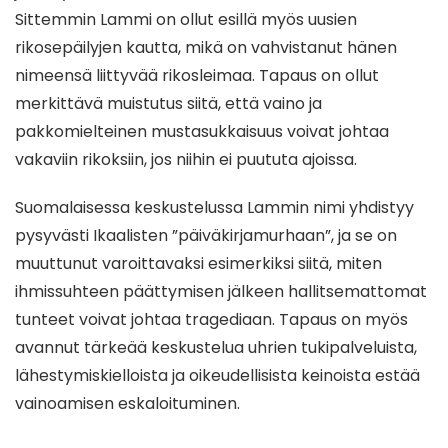
Sittemmin Lammi on ollut esillä myös uusien
rikosepäilyjen kautta, mikä on vahvistanut hänen
nimeensä liittyvää rikosleimaa. Tapaus on ollut
merkittävä muistutus siitä, että vaino ja
pakkomielteinen mustasukkaisuus voivat johtaa
vakaviin rikoksiin, jos niihin ei puututa ajoissa.
Suomalaisessa keskustelussa Lammin nimi yhdistyy
pysyvästi Ikaalisten ”päiväkirjamurhaan”, ja se on
muuttunut varoittavaksi esimerkiksi siitä, miten
ihmissuhteen päättymisen jälkeen hallitsemattomat
tunteet voivat johtaa tragediaan. Tapaus on myös
avannut tärkeää keskustelua uhrien tukipalveluista,
lähestymiskielloista ja oikeudellisista keinoista estää
vainoamisen eskaloituminen.