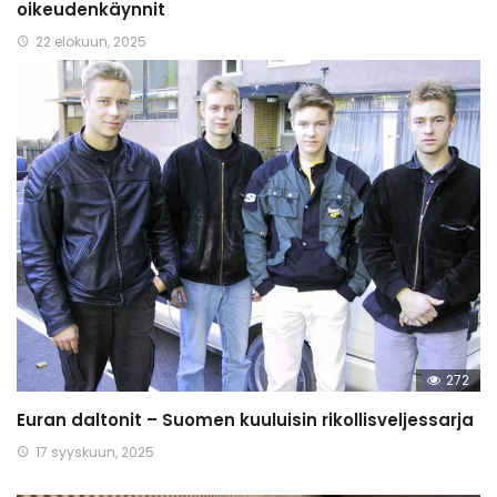
oikeudenkäynnit
22 elokuun, 2025
272
Euran daltonit – Suomen kuuluisin rikollisveljessarja
17 syyskuun, 2025