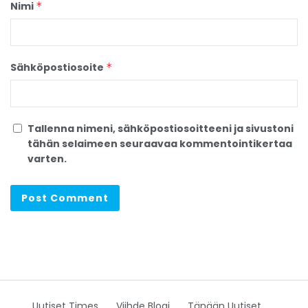
Nimi
*
Sähköpostiosoite
*
Tallenna nimeni, sähköpostiosoitteeni ja sivustoni
tähän selaimeen seuraavaa kommentointikertaa
varten.
Uutiset Times
Viihde Blogi
Tänään Uutiset