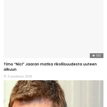
551
Timo “Nici” Jaaran matka rikollisuudesta uuteen
alkuun
3 syyskuun, 2025