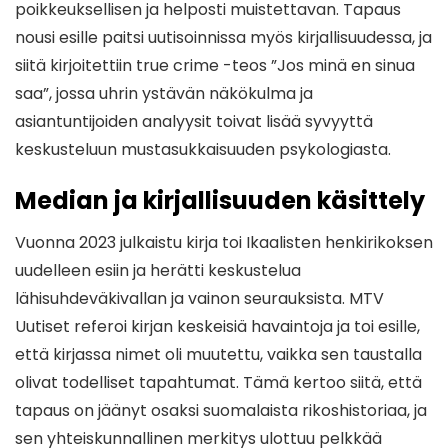
poikkeuksellisen ja helposti muistettavan. Tapaus
nousi esille paitsi uutisoinnissa myös kirjallisuudessa, ja
siitä kirjoitettiin true crime -teos ”Jos minä en sinua
saa”, jossa uhrin ystävän näkökulma ja
asiantuntijoiden analyysit toivat lisää syvyyttä
keskusteluun mustasukkaisuuden psykologiasta.
Median ja kirjallisuuden käsittely
Vuonna 2023 julkaistu kirja toi Ikaalisten henkirikoksen
uudelleen esiin ja herätti keskustelua
lähisuhdeväkivallan ja vainon seurauksista. MTV
Uutiset referoi kirjan keskeisiä havaintoja ja toi esille,
että kirjassa nimet oli muutettu, vaikka sen taustalla
olivat todelliset tapahtumat. Tämä kertoo siitä, että
tapaus on jäänyt osaksi suomalaista rikoshistoriaa, ja
sen yhteiskunnallinen merkitys ulottuu pelkkää