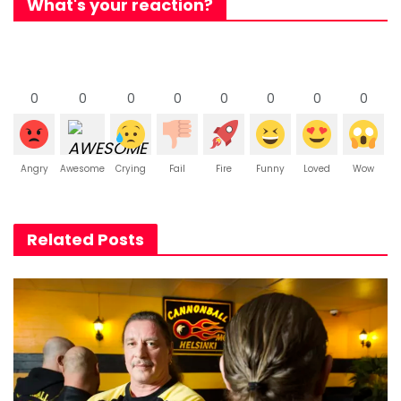
What's your reaction?
0
0
0
0
0
0
0
0
Angry
Awesome
Crying
Fail
Fire
Funny
Loved
Wow
Related Posts