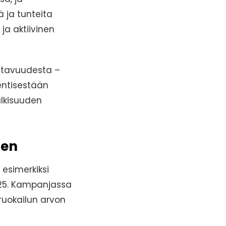
ä ja tunteita
ja aktiivinen
ttavuudesta –
entisestään
lkisuuden
nen
 esimerkiksi
25. Kampanjassa
ruokailun arvon