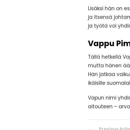
Lisäksi hän on e
ja itsensä johtam
ja työtä voi yhd
Vappu Pim
Tällä hetkellä V
mutta hänen ään
Hän jatkaa vaiku
ikäisille suomalais
Vapun nimi yhdi
aitouteen – arvo
Previous Artic