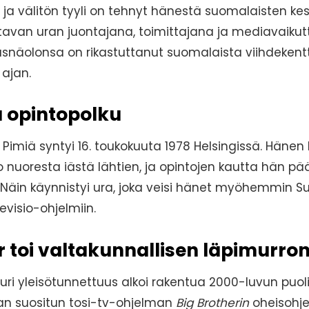
a välitön tyyli on tehnyt hänestä suomalaisten kes
tavan uran juontajana, toimittajana ja mediavaikut
äsnäolonsa on rikastuttanut suomalaista viihdeken
ajan.
a opintopolku
imiä syntyi 16. toukokuuta 1978 Helsingissä. Hänen
 nuoresta iästä lähtien, ja opintojen kautta hän pää
. Näin käynnistyi ura, joka veisi hänet myöhemmin 
evisio-ohjelmiin.
r toi valtakunnallisen läpimurro
ri yleisötunnettuus alkoi rakentua 2000-luvun puoli
an suositun tosi-tv-ohjelman
Big Brotherin
oheisohje