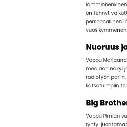
lämminhenkinen j
on tehnyt vaikut
persoonallinen l
vuosikymmenen 
Nuoruus j
Vappu Marjaana P
mediaan näkyi jo
radiotyön pariin
katsotuimpiin tel
Big Brothe
Vappu Pimiän suu
ryhtyi juontama