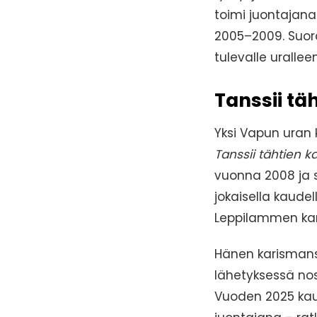
toimi juontaja
2005–2009. Suor
tulevalle uralleen
Tanssii tä
Yksi Vapun uran 
Tanssii tähtien k
vuonna 2008 ja si
jokaisella kaud
Leppilammen ka
Hänen karismansa
lähetyksessä no
Vuoden 2025 kaud