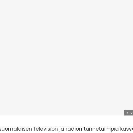
Kuv
uomalaisen television ja radion tunnetuimpia kasvo