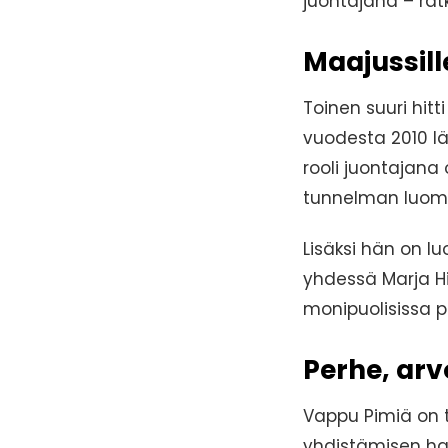
juontajana – ratk
Maajussil
Toinen suuri hitt
vuodesta 2010 lä
rooli juontajana
tunnelman luomi
Lisäksi hän on 
yhdessä Marja Hi
monipuolisissa p
Perhe, arv
Vappu Pimiä on
yhdistämisen ha