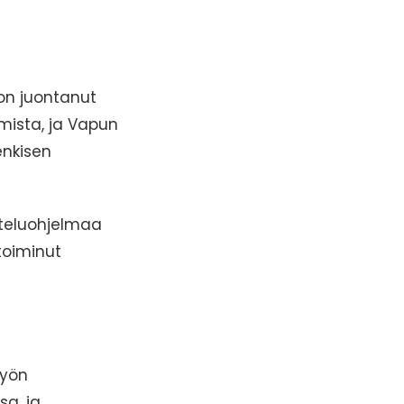
 on juontanut
lmista, ja Vapun
enkisen
teluohjelmaa
toiminut
työn
a, ja