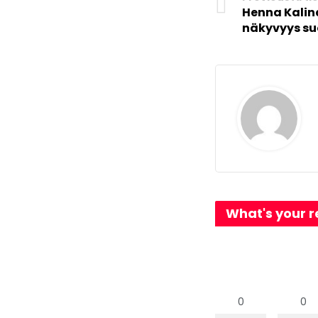
Henna Kalina
näkyvyys s
What's your r
0
0