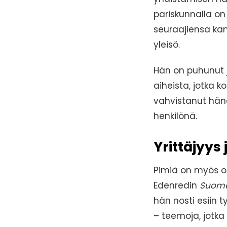
pariskunnalla on 
seuraajiensa kan
yleisö.
Hän on puhunut 
aiheista, jotka 
vahvistanut hän
henkilönä.
Yrittäjyys
Pimiä on myös osa
Edenredin
Suome
hän nosti esiin 
– teemoja, jotka 