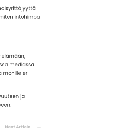
aisyrittäjyyttä
, miten intohimoa
he-elämään,
ssa mediassa.
 monille eri
vuuteen ja
seen.
Next Article