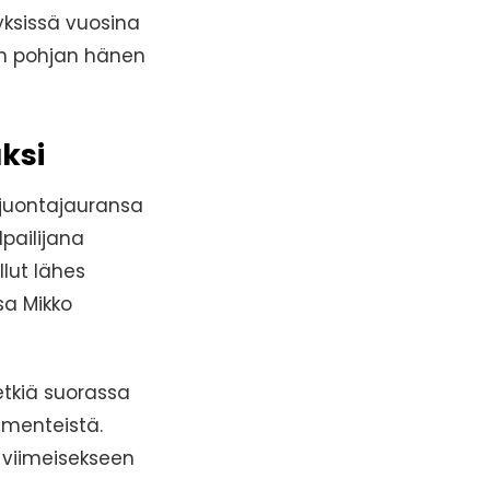
ksissä vuosina
an pohjan hänen
aksi
 juontajauransa
pailijana
llut lähes
sa Mikko
etkiä suorassa
ementeistä.
n viimeisekseen