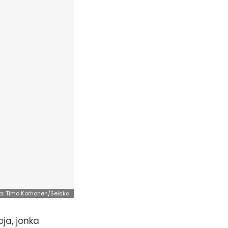
a: Timo Korhonen/Seiska
ja, jonka