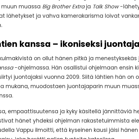
na muun muassa
Big Brother Extra
ja
Talk Show
-lähety
at lähetykset ja vahva kamerakarisma loivat vank
.
htien kanssa – ikoniseksi juontaj
kulmakivistä on ollut hänen pitkä ja menestyksekäs
anssa
-ohjelmassa. Hän osallistui ohjelmaan ensin kil
irtyi juontajaksi vuonna 2009. Siitä lähtien hän on o
ella mukana, muodostaen juontajaparin muun muas
nssa.
, empaattisuutensa ja kyky käsitellä jännittäviä h
stivat hänet yhdeksi ohjelman rakastetuimmista el
ella Vappu ilmoitti, että kyseinen kausi jäisi häne