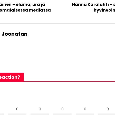
inen – elämä, ura ja
Nanna Karalahti –
uomalaisessa mediassa
hyvinvoin
Joonatan
eaction?
0
0
0
0
0