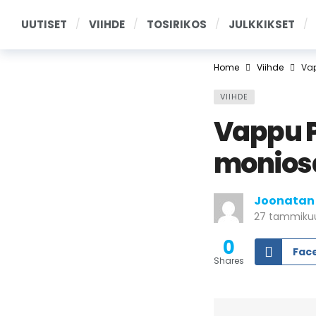
UUTISET
VIIHDE
TOSIRIKOS
JULKKIKSET
Home
Viihde
Vap
VIIHDE
Vappu P
monios
Joonatan
27 tammikuu
0
Fac
Shares