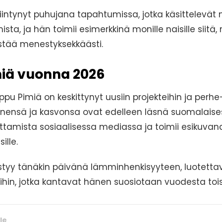
siintynyt puhujana tapahtumissa, jotka käsittelevät n
ista, ja hän toimii esimerkkinä monille naisille siitä
istää menestyksekkäästi.
iä vuonna 2026
appu Pimiä on keskittynyt uusiin projekteihin ja per
ensä ja kasvonsa ovat edelleen läsnä suomalaise
ttamista sosiaalisessa mediassa ja toimii esikuvana
ille.
styy tänäkin päivänä lämminhenkisyyteen, luotetta
ihin, jotka kantavat hänen suosiotaan vuodesta toi
le