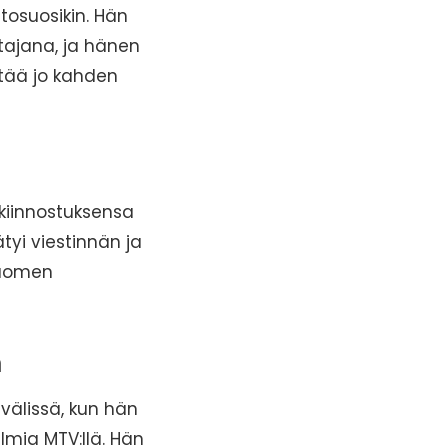
tosuosikin. Hän
tajana, ja hänen
ttää jo kahden
 kiinnostuksensa
tyi viestinnän ja
Suomen
n
välissä, kun hän
lmia MTV:llä. Hän