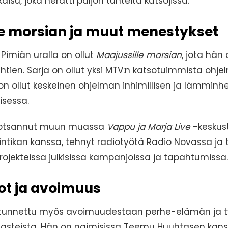
aisu, joka herätti paljon tunteita katsojissa.
le morsian ja muut menestykset
i Pimiän uralla on ollut
Maajussille morsian
, jota hän
htien. Sarja on ollut yksi MTV:n katsotuimmista ohje
 on ollut keskeinen ohjelman inhimillisen ja lämminh
sessa.
luotsannut muun muassa
Vappu ja Marja Live
-keskus
ntikan kanssa, tehnyt radiotyötä Radio Novassa ja 
rojekteissa julkisissa kampanjoissa ja tapahtumissa.
ot ja avoimuus
 tunnettu myös avoimuudestaan perhe-elämän ja 
asteista. Hän on naimisissa Teemu Huuhtasen kanss