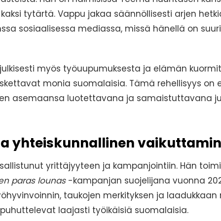
kaksi tytärtä. Vappu jakaa säännöllisesti arjen hetki
ssa sosiaalisessa mediassa, missä hänellä on suuri 
julkisesti myös työuupumuksesta ja elämän kuormi
koskettavat monia suomalaisia. Tämä rehellisyys on 
en asemaansa luotettavana ja samaistuttavana ju
 ja yhteiskunnallinen vaikuttami
llistunut yrittäjyyteen ja kampanjointiin. Hän toimi
n paras lounas
-kampanjan suojelijana vuonna 20
työhyvinvoinnin, taukojen merkityksen ja laadukkaan 
puhuttelevat laajasti työikäisiä suomalaisia.