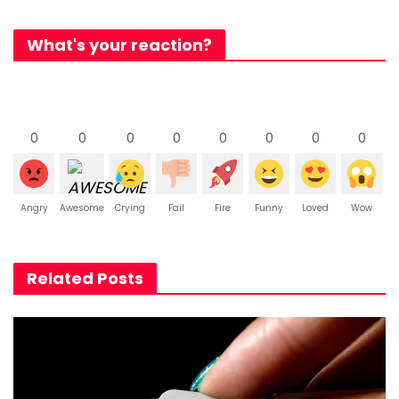
What's your reaction?
0
0
0
0
0
0
0
0
Angry
Awesome
Crying
Fail
Fire
Funny
Loved
Wow
Related Posts