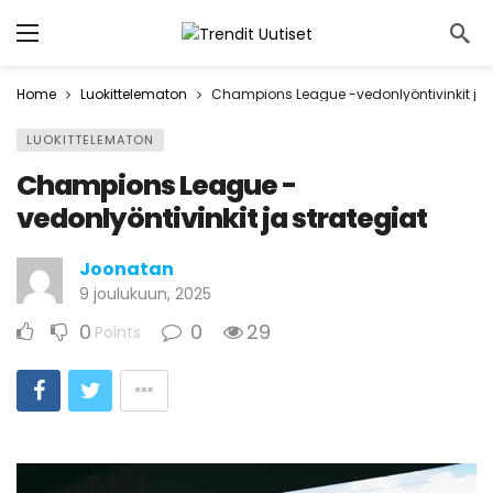
Home
Luokittelematon
Champions League -vedonlyöntivinkit ja s
LUOKITTELEMATON
Champions League -
vedonlyöntivinkit ja strategiat
Joonatan
9 joulukuun, 2025
0
0
29
Points