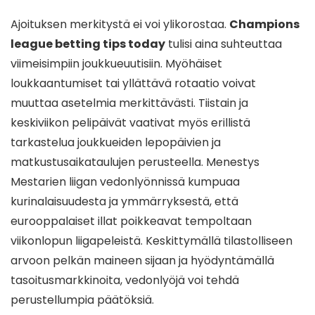
Ajoituksen merkitystä ei voi ylikorostaa.
Champions
league betting tips today
tulisi aina suhteuttaa
viimeisimpiin joukkueuutisiin. Myöhäiset
loukkaantumiset tai yllättävä rotaatio voivat
muuttaa asetelmia merkittävästi. Tiistain ja
keskiviikon pelipäivät vaativat myös erillistä
tarkastelua joukkueiden lepopäivien ja
matkustusaikataulujen perusteella. Menestys
Mestarien liigan vedonlyönnissä kumpuaa
kurinalaisuudesta ja ymmärryksestä, että
eurooppalaiset illat poikkeavat tempoltaan
viikonlopun liigapeleistä. Keskittymällä tilastolliseen
arvoon pelkän maineen sijaan ja hyödyntämällä
tasoitusmarkkinoita, vedonlyöjä voi tehdä
perustellumpia päätöksiä.