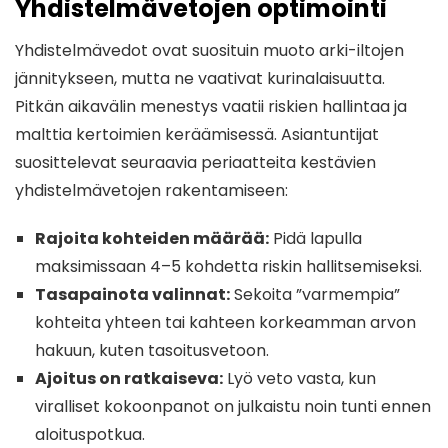
Yhdistelmävetojen optimointi
Yhdistelmävedot ovat suosituin muoto arki-iltojen
jännitykseen, mutta ne vaativat kurinalaisuutta.
Pitkän aikavälin menestys vaatii riskien hallintaa ja
malttia kertoimien keräämisessä. Asiantuntijat
suosittelevat seuraavia periaatteita kestävien
yhdistelmävetojen rakentamiseen:
Rajoita kohteiden määrää:
Pidä lapulla
maksimissaan 4–5 kohdetta riskin hallitsemiseksi.
Tasapainota valinnat:
Sekoita ”varmempia”
kohteita yhteen tai kahteen korkeamman arvon
hakuun, kuten tasoitusvetoon.
Ajoitus on ratkaiseva:
Lyö veto vasta, kun
viralliset kokoonpanot on julkaistu noin tunti ennen
aloituspotkua.