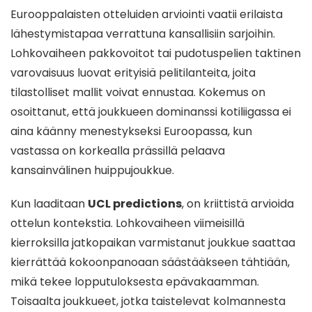
Eurooppalaisten otteluiden arviointi vaatii erilaista
lähestymistapaa verrattuna kansallisiin sarjoihin.
Lohkovaiheen pakkovoitot tai pudotuspelien taktinen
varovaisuus luovat erityisiä pelitilanteita, joita
tilastolliset mallit voivat ennustaa. Kokemus on
osoittanut, että joukkueen dominanssi kotiliigassa ei
aina käänny menestykseksi Euroopassa, kun
vastassa on korkealla prässillä pelaava
kansainvälinen huippujoukkue.
Kun laaditaan
UCL predictions
, on kriittistä arvioida
ottelun kontekstia. Lohkovaiheen viimeisillä
kierroksilla jatkopaikan varmistanut joukkue saattaa
kierrättää kokoonpanoaan säästääkseen tähtiään,
mikä tekee lopputuloksesta epävakaamman.
Toisaalta joukkueet, jotka taistelevat kolmannesta