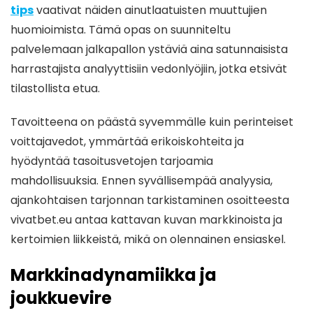
tips
vaativat näiden ainutlaatuisten muuttujien
huomioimista. Tämä opas on suunniteltu
palvelemaan jalkapallon ystäviä aina satunnaisista
harrastajista analyyttisiin vedonlyöjiin, jotka etsivät
tilastollista etua.
Tavoitteena on päästä syvemmälle kuin perinteiset
voittajavedot, ymmärtää erikoiskohteita ja
hyödyntää tasoitusvetojen tarjoamia
mahdollisuuksia. Ennen syvällisempää analyysia,
ajankohtaisen tarjonnan tarkistaminen osoitteesta
vivatbet.eu antaa kattavan kuvan markkinoista ja
kertoimien liikkeistä, mikä on olennainen ensiaskel.
Markkinadynamiikka ja
joukkuevire