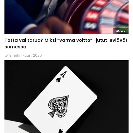
42
Totta vai tarua? Miksi “varma voitto” -jutut leviävät
somessa
3 helmikuun, 2026