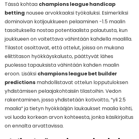
Tässä kohtaa
champions league handicap
betting
nousee arvokkaaksi työkaluksi. Esimerkiksi
dominoivan kotijoukkueen pelaaminen -1.5 maalin
tasoituksella nostaa potentiaalista palautusta, kun
joukkueen on voitettava vähintään kahdella maalilla.
Tilastot osoittavat, että ottelut, joissa on mukana
eliittitason hyökkäyskalusto, päättyvät lähes
puolessa tapauksista vähintään kahden maalin
eroon. Lisäksi
champions league bet builder
predictions
mahdollistavat ottelun lopputuloksen
yhdistämisen pelaajakohtaisiin tilastoihin. Vedon
rakentaminen, jossa yhdistetään kotivoitto, ”yli 2.5
maalia” ja tietyn hyökkääjän laukaukset maalia kohti,
voi luoda korkean arvon kohteesta, jonka käsikirjoitus
on ennalta arvattavissa.