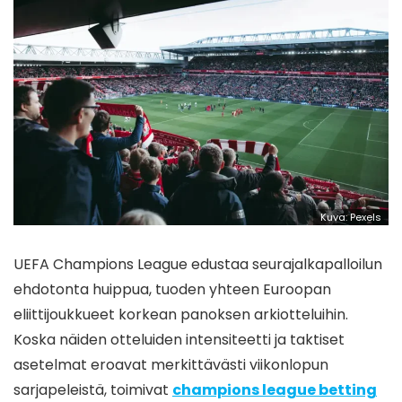
Kuva: Pexels
UEFA Champions League edustaa seurajalkapalloilun
ehdotonta huippua, tuoden yhteen Euroopan
eliittijoukkueet korkean panoksen arkiotteluihin.
Koska näiden otteluiden intensiteetti ja taktiset
asetelmat eroavat merkittävästi viikonlopun
sarjapeleistä, toimivat
champions league betting