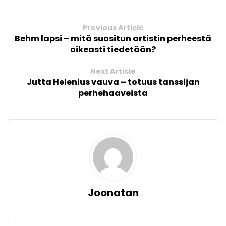
Previous Article
Behm lapsi – mitä suositun artistin perheestä
oikeasti tiedetään?
Next Article
Jutta Helenius vauva – totuus tanssijan
perhehaaveista
Joonatan