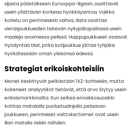
sijasta päästäkseen Eurooppa-liigaan, osoittavat
usein yllättävän korkeaa hyökkäysintoa. Vaikka
kotietu on perinteisesti vahva, data osoittaa
vierasjoukkueiden tekevän nykyjalkapallossa usein
maaleja avoimessa pelissä. Huippujoukkueet osaavat
hyödyntää tilat, jotka kotijoukkue jättää tyhjäksi
hyökätessään oman yleisönsä edessä.
Strategiat erikoiskohteisiin
Monet keskittyvät pelkästään 1X2-kohteisiin, mutta
kokeneet analyytikot tietävät, että arvo löytyy usein
erikoismarkkinoilta. Kun selkeä ennakkosuosikki
kohtaa matalalla puolustuslinjalla pelaavan
joukkueen, perinteiset voittokertoimet ovat usein
liian matalia riskiin nähden.